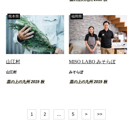
熊本県
福岡県
山江村
MISO LABO みそらぼ
山江村
みそらぼ
皿の上の九州 2019 秋
皿の上の九州 2019 秋
1
2
…
5
>
>>