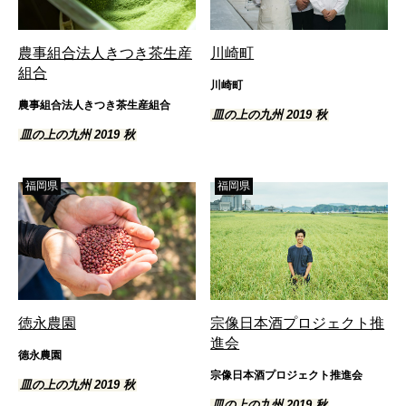
農事組合法人きつき茶生産
川崎町
組合
川崎町
農事組合法人きつき茶生産組合
皿の上の九州 2019 秋
皿の上の九州 2019 秋
福岡県
福岡県
徳永農園
宗像日本酒プロジェクト推
進会
德永農園
宗像日本酒プロジェクト推進会
皿の上の九州 2019 秋
皿の上の九州 2019 秋