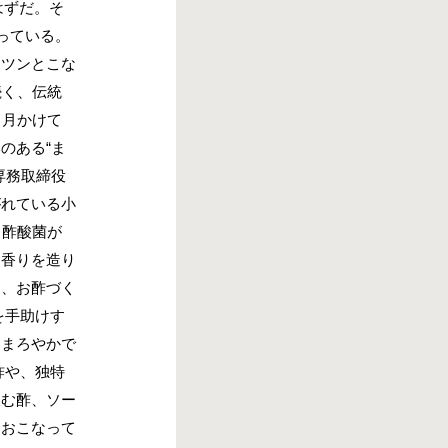
はずだ。そ
っている。
、ツンとこな
続く、伝統
ヵ月かけて
のある“ま
専務取締役
がれている小
る酢酸菌が
、香りを造り
も、お酢づく
を手助けす
、まろやかで
酢や、独特
飲む酢、ソー
もおこなって