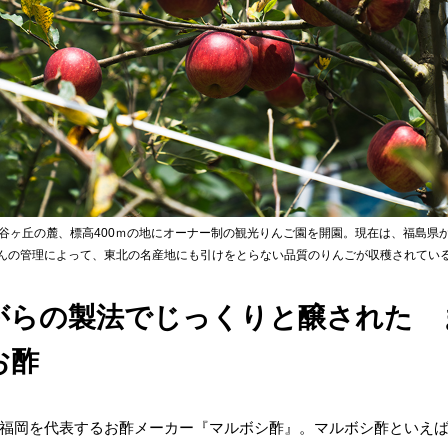
戸谷ヶ丘の麓、標高400ｍの地にオーナー制の観光りんご園を開園。現在は、福島県
んの管理によって、東北の名産地にも引けをとらない品質のりんごが収穫されてい
がらの製法でじっくりと醸された 
お酢
福岡を代表するお酢メーカー『マルボシ酢』。マルボシ酢といえ