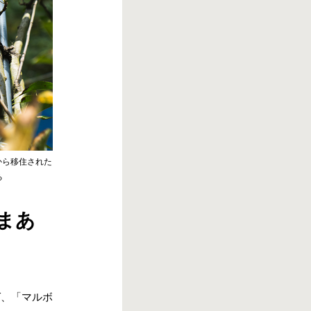
から移住された
る
まあ
ば、「マルボ