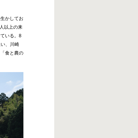
を生かしてお
万人以上の来
ている。8
集い、川崎
な「食と農の