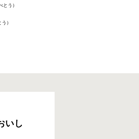
べとう）
）
とう）
おいし