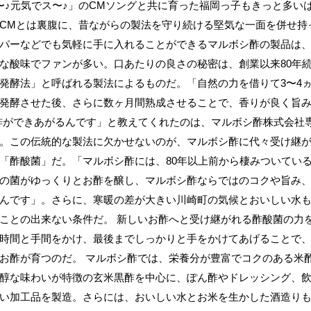
〜♪元気でス〜♪」のCMソングと共に育った福岡っ子もきっと多い
CMとは裏腹に、昔ながらの製法を守り続ける堅気な一面を併せ持
パーなどでも気軽に手に入れることができるマルボシ酢の製品は
な酸味でファンが多い。口あたりの良さの秘密は、創業以来80年
発酵法」と呼ばれる製法によるものだ。「自然の力を借りて3〜4
発酵させた後、さらに数ヶ月間熟成させることで、香りが良く旨み
酢ができあがるんです」と教えてくれたのは、マルボシ酢株式会社
。この伝統的な製法に欠かせないのが、マルボシ酢に代々受け継
「酢酸菌」だ。「マルボシ酢には、80年以上前から棲みついてい
の菌がゆっくりとお酢を醸し、マルボシ酢ならではのコクや旨み
んです」。さらに、寒暖の差が大きい川崎町の気候とおいしい水
ことの出来ない条件だ。 新しいお酢へと受け継がれる酢酸菌の力
時間と手間をかけ、最後までしっかりと手をかけてあげることで
お酢が育つのだ。 マルボシ酢では、栄養分が豊富でコクのある米
醇な味わいが特徴の玄米黒酢を中心に、ぽん酢やドレッシング、
い加工品を製造。さらには、おいしい水とお米を生かした酒造り