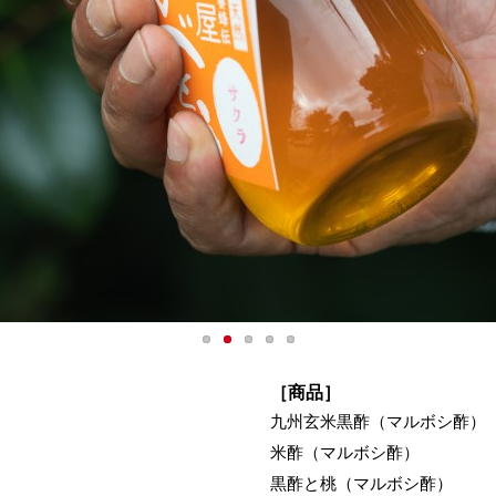
［商品］
九州玄米黒酢（マルボシ酢）
米酢（マルボシ酢）
黒酢と桃（マルボシ酢）