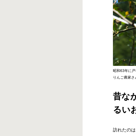
昭和63年に
りんご農家さ
昔な
るい
訪れたのは