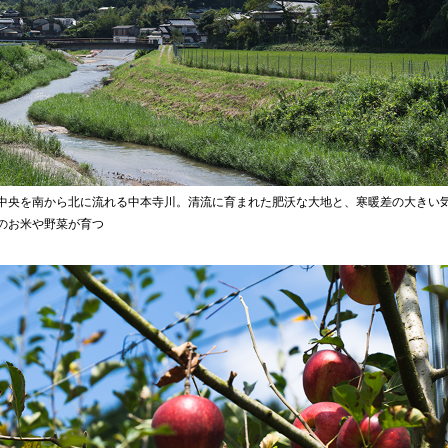
中央を南から北に流れる中本寺川。清流に育まれた肥沃な大地と、寒暖差の大きい
のお米や野菜が育つ