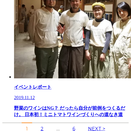
イベントレポート
2019.11.12
野菜のワインはNG？ だったら自分が前例をつくるだ
け。 日本初！ミニトマトワインづくりへの道なき道
1
2
…
6
NEXT >