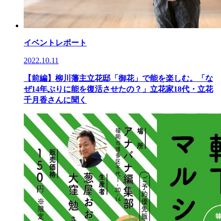
イベントレポート
2022.10.11
【前編】柳川藩主立花邸「御花」で能を楽しむ。「な
ぜ14年ぶりに能を復活させたの？」立花家18代・立花
千月香さんに聞く