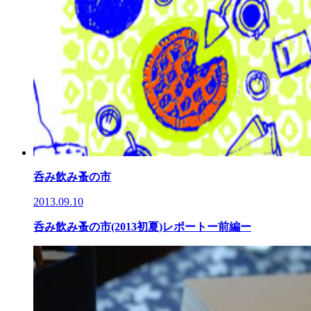
呑み飲み蚤の市
2013.09.10
呑み飲み蚤の市(2013初夏)レポートー前編ー