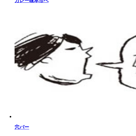
カレー味本市へ
穴バー