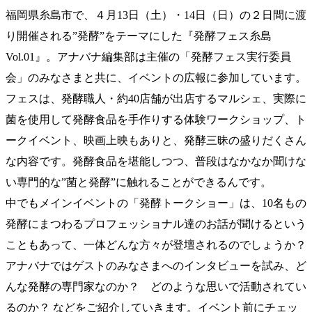
福岡県糸島市で、４月13日（土）・14日（日）の２日間に渡
り開催される”発酵”をテーマにした『発酵フェス糸島
Vol.01』。アナバナ編集部は主催の「発酵フェス実行委員
会」のみなさまと共に、イベントの広報に参加しています。
フェスは、発酵職人・約40店舗が出店するマルシェ、実際に
菌を使用して発酵食品を手作りする体験ワークショップ、ト
ークイベント、映画上映もありと、発酵三昧の盛りだくさん
な内容です。発酵食品を堪能しつつ、普段はなかなか聞けな
い専門的な”菌と発酵”に触れることができるんです。
中でもメインイベントの「発酵トークショー」は、10名もの
発酵にまつわるプロフェッショナル達のお話が聞けるという
こともあって、一体どんな方々が登壇されるのでしょうか？
アナバナではゲストのみなさまへのインタビューを試み、ど
んな発酵の専門家なのか？ どのような思いで活動されてい
るのか？ などをご紹介していきます。イベント前にチェッ