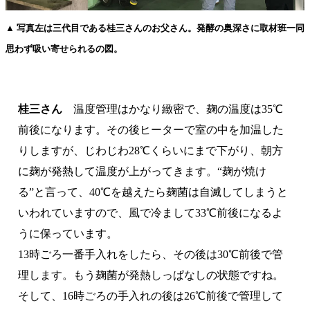
▲ 写真左は三代目である桂三さんのお父さん。発酵の奥深さに取材班一同
思わず吸い寄せられるの図。
桂三さん
温度管理はかなり緻密で、麹の温度は35℃
前後になります。その後ヒーターで室の中を加温した
りしますが、じわじわ28℃くらいにまで下がり、朝方
に麹が発熱して温度が上がってきます。“麹が焼け
る”と言って、40℃を越えたら麹菌は自滅してしまうと
いわれていますので、風で冷まして33℃前後になるよ
うに保っています。
13時ごろ一番手入れをしたら、その後は30℃前後で管
理します。もう麹菌が発熱しっぱなしの状態ですね。
そして、16時ごろの手入れの後は26℃前後で管理して