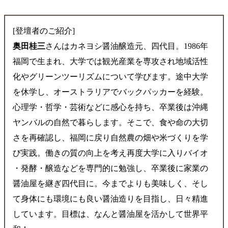
[登壇者のご紹介]
奥田桂三
さんはカネヨシ醤油醸造元、四代目。1986年
福岡で生まれ、大学では観光産業を専攻され地域活性
化やグリーンツーリズムについて学びます。途中大学
を休学し、オーストラリアでバックパッカーを経験。
心理学・哲学・芸術などに感心を持ち、卒業後は沖縄
ヤンバルの自然で暮らします。そこで、食や命の大切
さを再確認し、福岡に戻り自然農の畑や米づくりを学
び実践。働きの質の向上を考え再度大学に入りバイオ
・発酵・醸造などを専門的に勉強し、卒業後に家業の
醤油屋を継ぎ四代目に。今までよりも美味しく、そし
て身体にも環境にも良い醤油造りを目指し、日々精進
しています。目標は、なんと醤油屋を活かして世界平