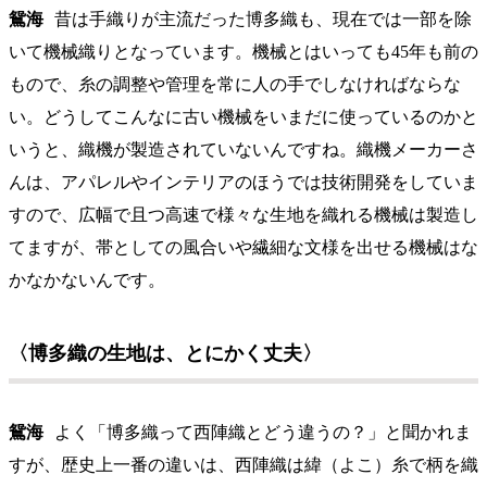
鴛海
昔は手織りが主流だった博多織も、現在では一部を除
いて機械織りとなっています。機械とはいっても45年も前の
もので、糸の調整や管理を常に人の手でしなければならな
い。どうしてこんなに古い機械をいまだに使っているのかと
いうと、織機が製造されていないんですね。織機メーカーさ
んは、アパレルやインテリアのほうでは技術開発をしていま
すので、広幅で且つ高速で様々な生地を織れる機械は製造し
てますが、帯としての風合いや繊細な文様を出せる機械はな
かなかないんです。
〈博多織の生地は、とにかく丈夫〉
鴛海
よく「博多織って西陣織とどう違うの？」と聞かれま
すが、歴史上一番の違いは、西陣織は緯（よこ）糸で柄を織