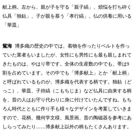
献上柄。左から、親が子を守る「親子縞」、煩悩を打ち砕く
仏具「独鈷」、子が親を慕う「孝行縞」、仏の供養に用いる
「華皿」
鴛海
博多織の歴史の中では、着物を作ったりベルトを作っ
ていた業者もいましたが、女性にも男性にも最も親しまれて
きたものは、やはり帯です。全体の生産数の中でも、帯は9
割を占めています。その中でも「博多献上」とか「献上柄」
と呼ばれているものが、博多織を代表する柄です。独鈷（ど
っこ）、華皿、子持縞（こもちじま）など仏具に由来する柄
を、昔の人はお守り代わりに身に付けていたんですね。もち
ろん時代とともに作り手も様々なデザインを考案していきま
すので、花柄、幾何学文様、風景画、昔の陶磁器を参考にあ
しらってみたり……博多献上以外の柄もたくさんあります。