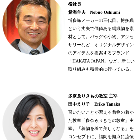
役社長
鴛海伸夫 Nobuo Oshiumi
博多織メーカーの三代目。博多織
という丈夫で価値ある絹織物を素
材として。バッグや小物、アクセ
サリーなど、オリジナルデザイン
のアイテムを提案するブランド
「HAKATA JAPAN」など、新しい
取り組みも積極的に行っている。
多奈ゑりきもの教室 主宰
田中えり子 Eriko Tanaka
習いたいことが習える着物の着か
た教室「多奈ゑりきもの教室」主
宰。「着物を着て美しくなる」を
コンセプトに、福岡を拠点に流儀