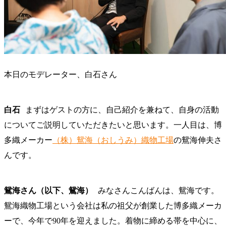
本日のモデレーター、白石さん
白石
まずはゲストの方に、自己紹介を兼ねて、自身の活動
についてご説明していただきたいと思います。一人目は、博
多織メーカー
（株）鴛海（おしうみ）織物工場
の鴛海伸夫さ
んです。
鴛海さん（以下、鴛海）
みなさんこんばんは、鴛海です。
鴛海織物工場という会社は私の祖父が創業した博多織メーカ
ーで、今年で90年を迎えました。着物に締める帯を中心に、