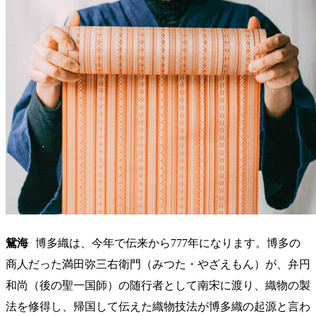
鴛海
博多織は、今年で伝来から777年になります。博多の
商人だった満田弥三右衛門（みつた・やざえもん）が、弁円
和尚（後の聖一国師）の随行者として南宋に渡り、織物の製
法を修得し、帰国して伝えた織物技法が博多織の起源と言わ