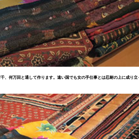
何千、何万回と通して作ります。遠い国でも女の手仕事とは忍耐の上に成り立