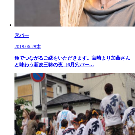
穴バー
2018.06.28木
種でつながるご縁をいただきます。宮崎より加藤さん
と味わう新麦三昧の夜［6月穴バー…