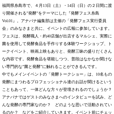
福岡県糸島市で、４月13日（土）・14日（日）の２日間に渡
り開催される”発酵”をテーマにした『発酵フェス糸島
Vol.01』。アナバナ編集部は主催の「発酵フェス実行委員
会」のみなさまと共に、イベントの広報に参加しています。
フェスは、発酵職人・約40店舗が出店するマルシェ、実際に
菌を使用して発酵食品を手作りする体験ワークショップ、ト
ークイベント、映画上映もありと、発酵三昧の盛りだくさん
な内容です。発酵食品を堪能しつつ、普段はなかなか聞けな
い専門的な”菌と発酵”に触れることができるんです。
中でもメインイベントの「発酵トークショー」は、10名もの
発酵にまつわるプロフェッショナル達のお話が聞けるという
こともあって、一体どんな方々が登壇されるのでしょうか？
アナバナではゲストのみなさまへのインタビューを試み、ど
んな発酵の専門家なのか？ どのような思いで活動されてい
るのか？ などをご紹介していきます。イベント前にチェッ