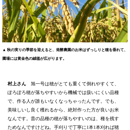
▲ 秋の実りの季節を迎えると、発酵農園のお米はずっしりと穂を垂れて、
圃場には黄金色の絨毯が広がります。
村上さん
旭一号は穂がとても重くて倒れやすくて、
ぽろぽろ穂が落ちやすいから機械では扱いにくい品種
で、作る人が誰もいなくなっちゃったんです。でも、
美味しいし良く穫れるから、絶対作った方が良いお米
なんです。昔の品種の穂が落ちやすいのは、種を残す
ためなんですけどね。手刈りで丁寧に1本1本刈れば穂