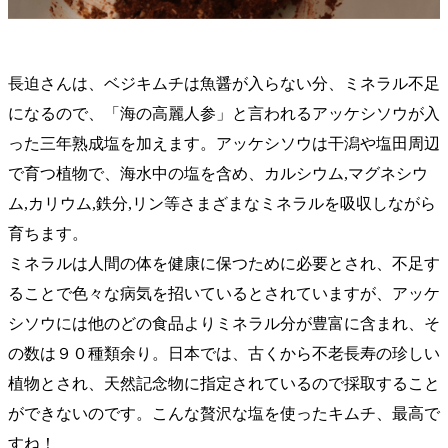
長迫さんは、ベジキムチは魚醤が入らない分、ミネラル不足
になるので、「海の高麗人参」と言われるアッケシソウが入
った三年熟成塩を加えます。アッケシソウは干潟や塩田周辺
で育つ植物で、海水中の塩を含め、カルシウム,マグネシウ
ム,カリウム,鉄分,リン等さまざまなミネラルを吸収しながら
育ちます。
ミネラルは人間の体を健康に保つために必要とされ、不足す
ることで色々な病気を招いているとされていますが、アッケ
シソウには他のどの食品よりミネラル分が豊富に含まれ、そ
の数は９０種類余り。日本では、古くから不老長寿の珍しい
植物とされ、天然記念物に指定されているので採取すること
ができないのです。こんな贅沢な塩を使ったキムチ、最高で
すね！