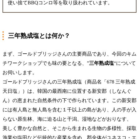
使い捨てBBQコンロ等を取り扱われています。
三年熟成塩とは何か？
まず、ゴールドブリッジさんの主要商品であり、今回のキム
チワークショップでも味の要となる、”
三年熟成塩
“について
お伺いします。
ゴールドブリッジさんの三年熟成塩（商品名「678 三年熟成
天日塩」）は、韓国の最西南に位置する新安郡（しなんぐ
ん）の恵まれた自然条件の下で作られています。この新安郡
には有人島と無人島を含む１千以上の島があり、人の手が入
らない原生林、海に迫る山と干潟、湿地などがおりなす、
美しく豊かな自然と、そこから生まれる生物の多様性、採取
漁業や塩田など伝統的な産業を含め、郡全体がユネスコ・エ