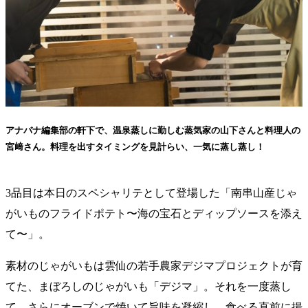
アナバナ編集部の軒下で、温泉蒸しに勤しむ蒸気家の山下さんと料理人の
宮﨑さん。料理を出すタイミングを見計らい、一気に蒸し蒸し！
3品目は本日のスペシャリテとして登場した「南串山産じゃ
がいものフライドポテト〜海の宝石とディップソースを添え
て〜」。
素材のじゃがいもは雲仙の若手農家デジマプロジェクトが育
てた、まぼろしのじゃがいも「デジマ」。それを一度蒸し
て、さらにオーブンで焼いて旨味を凝縮し、食べる直前に揚