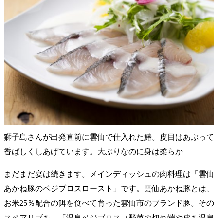
獅子島さんが出発直前に雲仙で仕入れた鰆。皮目はあぶって
香ばしくしあげています。大ぶりなのに身は柔らか
まだまだ宴は続きます。メインディッシュの肉料理は「雲仙
あかね豚のベジブロスロースト」です。雲仙あかね豚とは、
お米25％配合の餌を食べて育った雲仙市のブランド豚。その
スペアリブを、「温泉ベジブロス（野菜の切れ端や皮を温泉