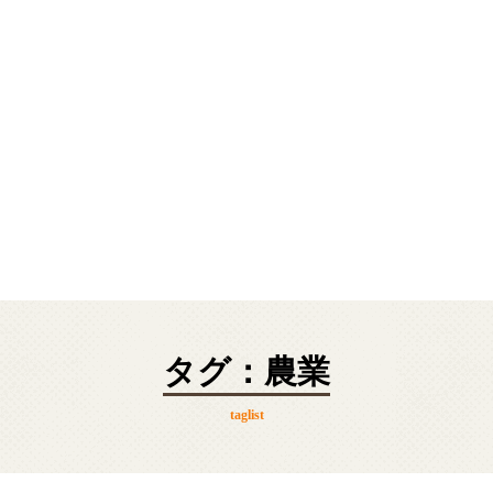
タグ：農業
taglist