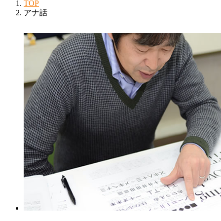
TOP
アナ話