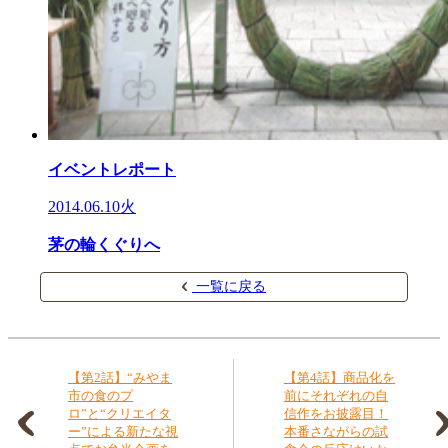
イベントレポート
2014.06.10火
茅の輪くぐりへ
一覧に戻る
【第2話】“みやま
【第4話】商品化を
市の食のプ
前にそれぞれの自
ロ”と“クリエイタ
信作をお披露目！
ー”による新たな視
本番さながらの試