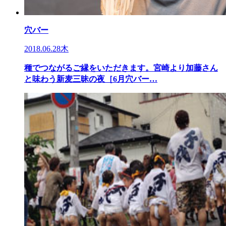
穴バー
2018.06.28木
種でつながるご縁をいただきます。宮崎より加藤さん
と味わう新麦三昧の夜［6月穴バー…