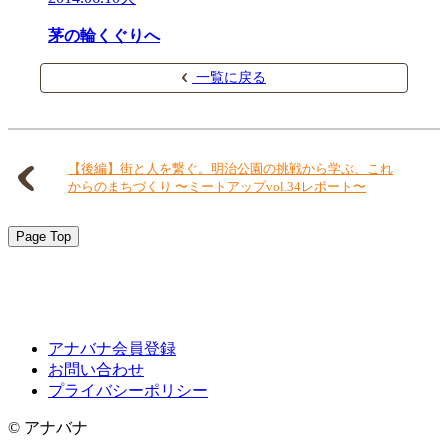
茅の輪くぐりへ
一覧に戻る
【後編】街と人を繋ぐ。明治公園の挑戦から学ぶ、これ
からのまちづくり 〜ミートアップvol.34レポート〜
Page Top
アナバナ会員登録
お問い合わせ
プライバシーポリシー
© アナバナ