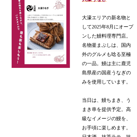
大濠エリアの新名物と
して2025年8月にオープ
ンした鰻料理専門店。
名物釜まぶしは、国内
外のグルメも唸る至極
の一品。鰻は主に鹿児
島県産の国産うなぎの
みを使用しています。
当日は、鰻ちまき、う
まき串を提供予定。高
級なイメージの鰻を、
お手頃に楽しめます。
日本酒、抹茶ラテ、抹