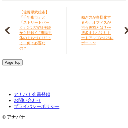
【佐賀県武雄市】
「千年夜市」と
働き方が多様化す
「ストリートパー
る今、オフィスが
ク」2つの実証実験
担う役割とは？〜
から紐解く ”市民主
博多まちづくりミ
体のまちづくり”っ
ートアップvol.26レ
て、何で必要な
ポート〜
の？
Page Top
アナバナ会員登録
お問い合わせ
プライバシーポリシー
© アナバナ